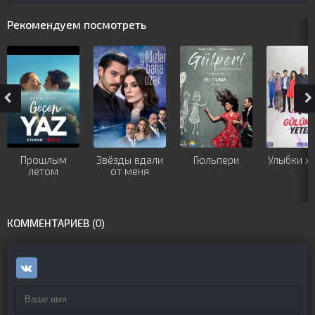
Рекомендуем посмотреть
Прошлым
Звёзды вдали
Гюльпери
Улыбки х
летом
от меня
КОММЕНТАРИЕВ (0)