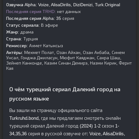
Озвучка Alpha:
Voize, AlisaDirilis, DiziDenizi, Turk.Original
Последняя серия TRHD:
нет данных
Последняя серия Alpha:
35 серия
Статус сериала:
В эфире
Жанр:
драма
Страна:
Турция
Режиссер:
Ахмет Катыксыз
Актёры:
Мехмет Полат, Озан Айхан, Озан Акбаба, Синем
Унсал, Гонджа Джиласун, Мюфит Каяджан, Сахра Шаш,
Зейнеп Канконде, Казим Синан Демирэ, Назми Кирик, Ферит
Кая
О чём турецкий сериал Далекий город на
русском языке
Вы зашли на страницу официального сайта
Turkruhd.bond, где мы предлагаем смотреть онлайн
турецкий сериал Далекий город (2024) 1-2 сезон 1-
34,35,36 серия в русской озвучке от: Voize, AlisaDirilis,