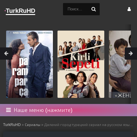
TurkRuHD
Наше меню (нажмите)
TurkRuHD
»
Сериалы
» Далекий город турецкий сериал на русском языке все серии смотреть онлайн бесплатно подряд