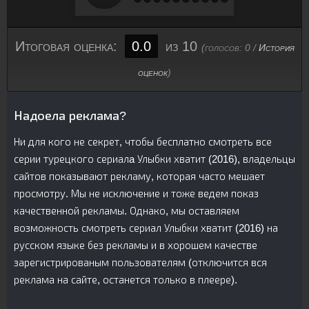
Итоговая оценка:
0.0
из 10
(голосов:
0
/
История
оценок
)
Надоела реклама?
Ни для кого не секрет, чтобы бесплатно смотреть все
серии турецкого сериалa Улыбки хватит (2016), владельцы
сайтов показывают рекламу, которая часто мешает
просмотру. Мы не исключение и тоже ведем показ
качественной рекламы. Однако, мы оставляем
возможность смотреть сериал Улыбки хватит (2016) на
русском языке без рекламы и в хорошем качестве
зарегистрированым пользователям (отключится вся
реклама на сайте, останется только в плеере).