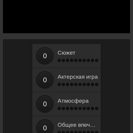
Сюжет
Актерская игра
Атмосфера
Общее впечатление