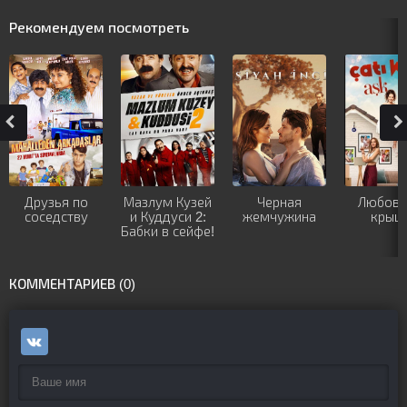
Рекомендуем посмотреть
Друзья по
Мазлум Кузей
Черная
Любовь
соседству
и Куддуси 2:
жемчужина
крыш
Бабки в сейфе!
КОММЕНТАРИЕВ (0)