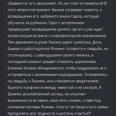
сбываются: его увольняют. Но не стоит отчаиваться! В
этот непростой момент Хасана согревает новость о
возвращении его любимого внука Сарпа, который
обучался за рубежом. Сарп с нетерпением
предвкушает возвращение домой, где его уже ждет
интригующая встреча с очаровательной незнакомкой.
Тем временем в доме Хасана царит суматоха. Дочь
бывшего работодателя Ясемин готовится к свадьбе, но
столкнувшись с равнодушием своего жениха, в
последний момент решает отменить церемонию.
Близкие Хасана объединяются, чтобы поддержать его
и справиться с жизненными неурядицами. Отправляясь
на свадьбу к Ясемин, они становятся свидетелями
бурного конфликта между невестой и ее сестрой. А
Джемм, возлюбленный сестры, не упускает
возможности вставить свои пять копеек, ставя под
сомнение мотивы Ясемин. Смогут ли Хасан и его семья
преодолеть все трудности и достичь счастья?