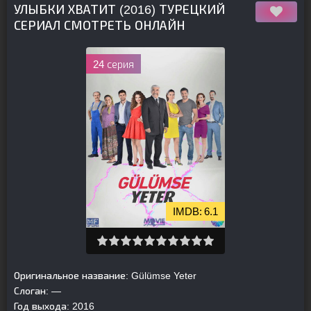
УЛЫБКИ ХВАТИТ (2016) ТУРЕЦКИЙ
СЕРИАЛ СМОТРЕТЬ ОНЛАЙН
24 серия
6.1
Оригинальное название:
Gülümse Yeter
Слоган:
—
Год выхода:
2016