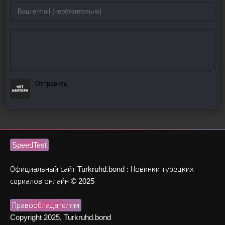
Отправить
SpeedTest
Официальный сайт Turkruhd.bond : Новинки турецких
сериалов онлайн © 2025
Правообладателям
Copyright 2025, Turkruhd.bond