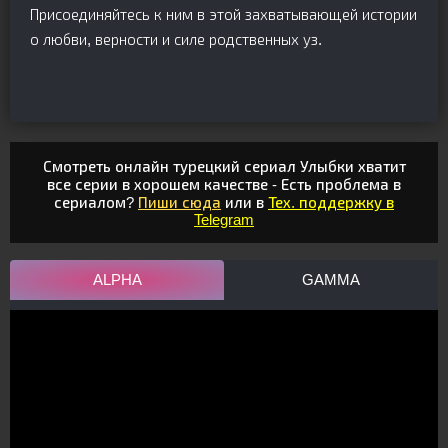
Присоединяйтесь к ним в этой захватывающей истории
о любви, верности и силе родственных уз.
Смотреть онлайн турецкий сериал Улыбки хватит
все серии в хорошем качестве - Есть проблема в
сериалом?
Пиши сюда
или в
Тех. поддержку в
Telegram
ALPHA
GAMMA