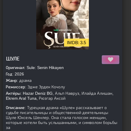
3.5
[is-parent]
[/is-parent]
ШУЛЕ
Оригинал:
Sule: Senin Hikayen
Год:
2026
Жанр:
драма
Режиссер:
Эдже Эрдек Кочолу
Актёры:
Hazar Deniz BG, Альп Навруз, Илайда Алишан,
Ekrem Aral Tuna, Рюзгар Аксой
Описание:
Турецкая драма «Шуле» рассказывает о
судьбе писательницы и общественной деятельницы
Шуле Юксель Шенлер. Она стала голосом женщин,
которые хотели быть услышанными, и символом борьбы
за