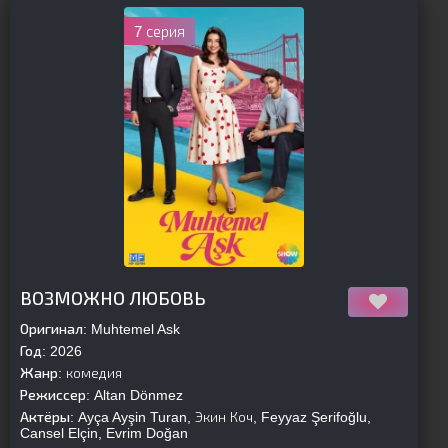
7 серия
[is-parent]
[/is-parent]
ВОЗМОЖНО ЛЮБОВЬ
Оригинал:
Muhtemel Ask
Год:
2026
Жанр:
комедия
Режиссер:
Altan Dönmez
Актёры:
Ayça Ayşin Turan, Экин Коч, Feyyaz Şerifoğlu,
Cansel Elçin, Evrim Doğan