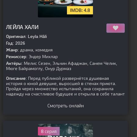
4.8
[is-parent]
[/is-parent]
ЛЕЙЛА ХАЛИ
Оригинал:
Leyla Hâli
Год:
2026
Жанр:
драма, комедия
Режиссер:
Эндер Михлар
Актёры:
Мелис Сезен, Эльчин Афаджан, Санем Челик,
Мюге Байрамоглу, Онур Дурмаз
Описание:
Перед публикой развернётся душевная
история о юной девушке, выросшей в стенах приюта.
Пройдя через множество испытаний, она сохранила
надежду на счастливое будущее и открыла в себе талант
Смотреть онлайн
8 серия