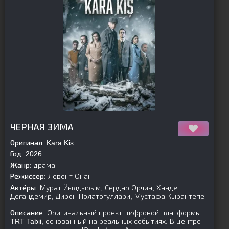
[is-parent]
[/is-parent]
ЧЕРНАЯ ЗИМА
Оригинал:
Kara Kis
Год:
2026
Жанр:
драма
Режиссер:
Левент Онан
Актёры:
Мурат Йылдырым, Сердар Орчин, Ханде
Догандемир, Дирен Полатогуллари, Мустафа Кырантепе
Описание:
Оригинальный проект цифровой платформы
TRT Tabii, основанный на реальных событиях. В центре