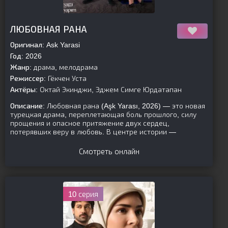
[is-parent]
[/is-parent]
ЛЮБОВНАЯ РАНА
Оригинал:
Ask Yarasi
Год:
2026
Жанр:
драма, мелодрама
Режиссер:
Гёкчен Уста
Актёры:
Октай Экинджи, Эджем Симге Юрдатапан
Описание:
Любовная рана (Aşk Yarası, 2026) — это новая
турецкая драма, переплетающая боль прошлого, силу
прощения и опасное притяжение двух сердец,
потерявших веру в любовь. В центре истории —
Смотреть онлайн
10 серия