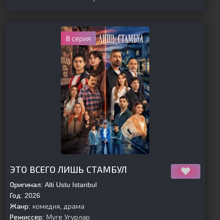
8 серия
[is-parent]
[/is-parent]
ЭТО ВСЕГО ЛИШЬ СТАМБУЛ
Оригинал:
Alti Ustu Istanbul
Год:
2026
Жанр:
комедия, драма
Режиссер:
Муге Угурлар