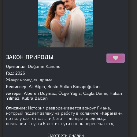
[is-parent]
[/is-parent]
ЗАКОН ПРИРОДЫ
Оригинал:
Doğanın Kanunu
Год:
2026
Жанр:
комедия, драма
Режиссер:
Ali Bilgin, Beste Sultan Kasapoğulları
Актёры:
Alperen Duymaz, Özge Yağız, Çağla Demir, Hakan
Yılmaz, Kübra Balcan
Описание:
История разворачивается вокруг Ямана,
который подаёт заявку на работу в холдинге «Караман»,
но получает отказ… и Доги — дочери владельца
компании. Спустя 5 лет их пути вновь пересекаются,
Смотреть онлайн