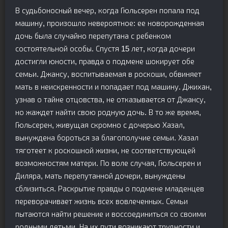
В судьбоносный вечер, когда Гюльсерен попала под
машину, произошло невероятное: ее новорожденная
дочь была случайно перепутана с ребенком
состоятельной особы. Спустя 15 лет, когда дочери
достигли юности, правда о подмене шокирует обе
семьи. Джансу, воспитываемая в роскоши, обвиняет
мать в неискренности и попадает под машину. Джихан,
узнав о тайне отцовства, не отказывается от Джансу,
но жаждет найти свою родную дочь. В то же время,
Гюльсерен, живущая скромно с дочерью Хазал,
вынуждена бороться за благополучие семьи. Хазал
тяготеет к роскошной жизни, не соответствующей
возможностям матери. По воле случая, Гюльсерен и
Диляра, мать перепутанной дочери, вынуждены
сблизиться. Раскрытие правды о подмене младенцев
переворачивает жизнь всех вовлеченных. Семьи
пытаются найти решение и воссоединиться со своими
родными детьми. На их пути возникают трудности и