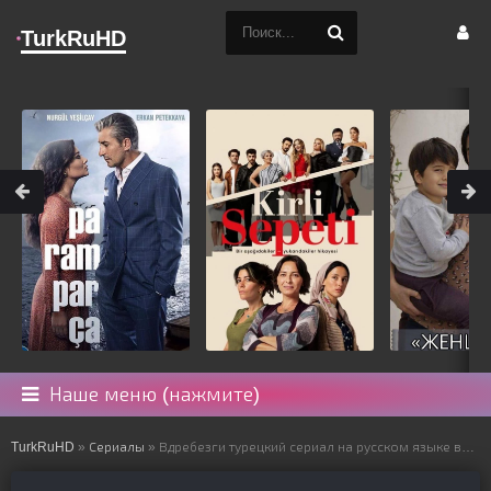
TurkRuHD
Наше меню (нажмите)
TurkRuHD
»
Сериалы
» Вдребезги турецкий сериал на русском языке все серии смотреть онлайн бесплатно подряд