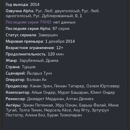
Год выхода:
2014
Озвучка Alpha:
Рус. Люб. двухголосый, Рус. Люб.
одноголосый, Рус. Дублированный, 0, 1
Последняя серия TRHD:
нет данных
Последняя серия Alpha:
97 серия
Статус сериала:
Завершен
Мировая премьера:
1 декабря 2014
Возрастное ограничение:
12+
Продолжительность:
120 мин
Жанр:
Зарубежный, Драма
Страна:
Турция
Сценарий:
Йылдыз Тунч
Оператор:
Волкан Ак
Продюссер:
Хакан Эрен, Гёкхан Татарер, Озлем Юртсевер
Композитор:
Айше Ондер, Мурат Башаран, Юмит Ондер
Режиссер:
Джевдет Мерджан, Алтан Дёнмез
Актёры:
Эркан Петеккая, Эбру Озкан, Барыш Фалай, Мине
Тугай, Толга Текин, Нюрсель Кёсе, Аху Ягту, Эртугрул
Постоглу, Алина Боз, Бурак Тозкопаран