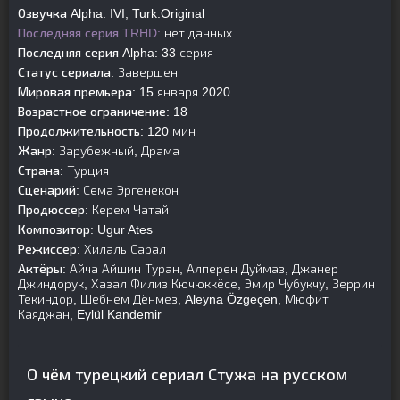
Озвучка Alpha:
IVI, Turk.Original
Последняя серия TRHD:
нет данных
Последняя серия Alpha:
33 серия
Статус сериала:
Завершен
Мировая премьера:
15 января 2020
Возрастное ограничение:
18
Продолжительность:
120 мин
Жанр:
Зарубежный, Драма
Страна:
Турция
Сценарий:
Сема Эргенекон
Продюссер:
Керем Чатай
Композитор:
Ugur Ates
Режиссер:
Хилаль Сарал
Актёры:
Айча Айшин Туран, Алперен Дуймаз, Джанер
Джиндорук, Хазал Филиз Кючюккёсе, Эмир Чубукчу, Зеррин
Текиндор, Шебнем Дёнмез, Aleyna Özgeçen, Мюфит
Каяджан, Eylül Kandemir
О чём турецкий сериал Стужа на русском