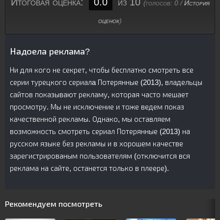
Итоговая оценка:
0.0
из 10
(голосов:
0
/
История
оценок
)
Надоела реклама?
Ни для кого не секрет, чтобы бесплатно смотреть все
серии турецкого сериалa Потерянные (2013), владельцы
сайтов показывают рекламу, которая часто мешает
просмотру. Мы не исключение и тоже ведем показ
качественной рекламы. Однако, мы оставляем
возможность смотреть сериал Потерянные (2013) на
русском языке без рекламы и в хорошем качестве
зарегистрированым пользователям (отключится вся
реклама на сайте, останется только в плеере).
Рекомендуем посмотреть