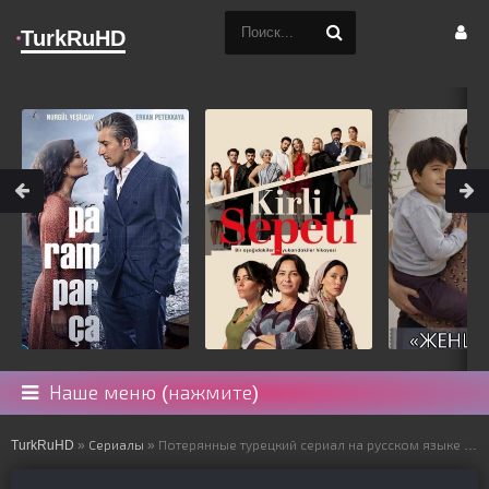
TurkRuHD
Наше меню (нажмите)
TurkRuHD
»
Сериалы
» Потерянные турецкий сериал на русском языке все серии смотреть онлайн бесплатно подряд