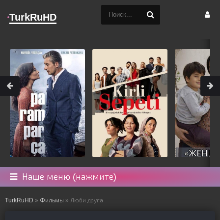
TurkRuHD
Наше меню (нажмите)
TurkRuHD
»
Фильмы
» Люби друга