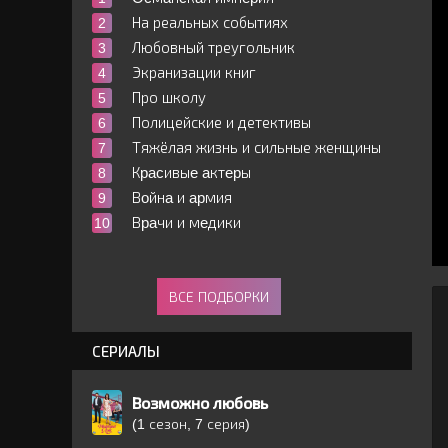
На реальных событиях
Любовный треугольник
Экранизации книг
Про школу
Полицейские и детективы
Тяжёлая жизнь и сильные женщины
Кpacивыe aктepы
Вoйнa и apмия
Вpaчи и мeдики
ВСЕ ПОДБОРКИ
СЕРИАЛЫ
Возможно любовь
(1 сезон, 7 серия)