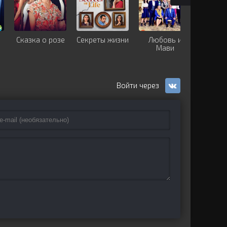
Сказка о розе
Секреты жизни
Любовь и
Полёт
Мави