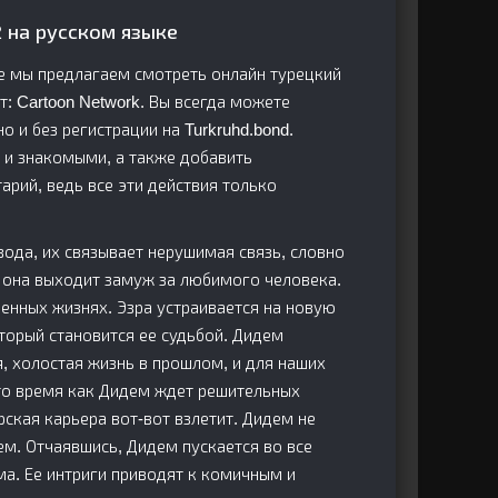
 на русском языке
де мы предлагаем смотреть онлайн турецкий
т: Cartoon Network. Вы всегда можете
о и без регистрации на Turkruhd.bond.
и и знакомыми, а также добавить
арий, ведь все эти действия только
 вода, их связывает нерушимая связь, словно
: она выходит замуж за любимого человека.
венных жизнях. Эзра устраивается на новую
оторый становится ее судьбой. Дидем
, холостая жизнь в прошлом, и для наших
в то время как Дидем ждет решительных
рская карьера вот-вот взлетит. Дидем не
ем. Отчаявшись, Дидем пускается во все
ма. Ее интриги приводят к комичным и