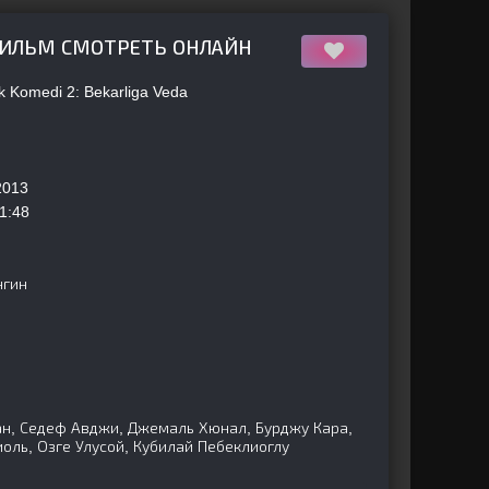
ФИЛЬМ СМОТРЕТЬ ОНЛАЙН
 Komedi 2: Bekarliga Veda
2013
1:48
нгин
ан, Седеф Авджи, Джемаль Хюнал, Бурджу Кара,
иоль, Озге Улусой, Кубилай Пебеклиоглу