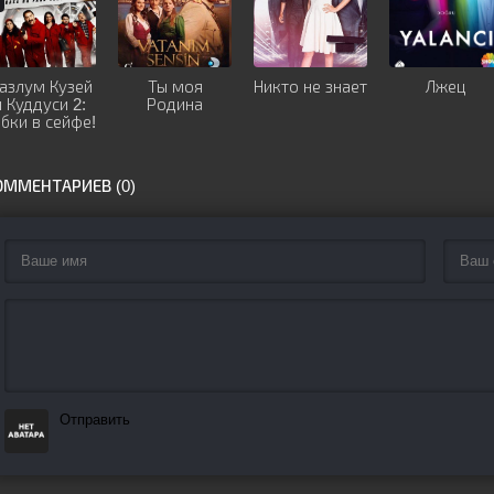
азлум Кузей
Ты моя
Никто не знает
Лжец
и Куддуси 2:
Родина
бки в сейфе!
ОММЕНТАРИЕВ (0)
Отправить