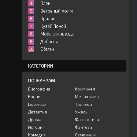
Плен
Ветреный холм
Прилив
Кузей Гюней
Морская звезда
Доброта
Обман
КАТЕГОРИИ
ПО ЖАНРАМ
Биография
Криминал
Боевик
Мелодрама
Военный
Триллер
Детектив
Ужасы
Драма
Фантастика
История
Фэнтези
Комедия
Семейный