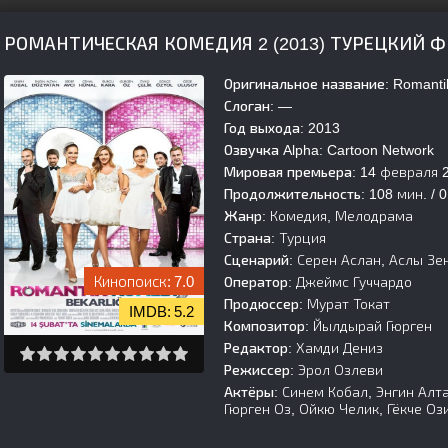
РОМАНТИЧЕСКАЯ КОМЕДИЯ 2 (2013) ТУРЕЦКИЙ 
Оригинальное название:
Romantik
Слоган:
—
Год выхода:
2013
Озвучка Alpha:
Cartoon Network
Мировая премьера:
14 февраля 
Продолжительность:
108 мин. / 0
Жанр:
Комедия, Мелодрама
Страна:
Турция
Сценарий:
Серен Аслан, Аслы Зе
7.0
Оператор:
Джеймс Гуччардо
Продюссер:
Мурат Токат
5.2
Композитор:
Йылдырай Гюрген
Редактор:
Хамди Дениз
Режиссер:
Эрол Озлеви
Актёры:
Синем Кобал, Энгин Алт
Гюрген Оз, Ойкю Челик, Гёкче Оз