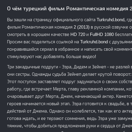
О чём турецкий фильм Романтическая комедия 2
Вы зашли на страницу официального сайта Turkruhd.bond, г
фильм Романтическая комедия 2 (2013) в русской озвучке о
смотреть в хорошем качестве HD 720 и FullHD 1080 бесплатн
Просим вас поделиться ссылкой на Turkruhd.bond с друзьям
понравившийся сериал в избранное и написать свой коммент
стимулируют нас добавлять больше видео!
Три закадычные подруги - Эзра, Дидем и Зейнеп - не разлей
они сестры. Однажды судьба Зейнеп делает крутой поворот
Этот поступок заставляет подруг задуматься о своих собст
работу, где встречает Мерта, главу рекламной компании, к
очаровывает друг Мерта, Джем, начинающий актер. Кажется
героев начинается новый этап. Эзра готовится к свадьбе, 
действий от Джема. Однако он колеблется, так как его акте
готова ждать, и ее терзают сомнения, ведь Эзра уже замуж
тяжкие, чтобы добиться предложения руки и сердца от Дже