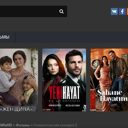
ЬМЫ
rkRuHD
»
Фильмы
» Романтическая комедия 2