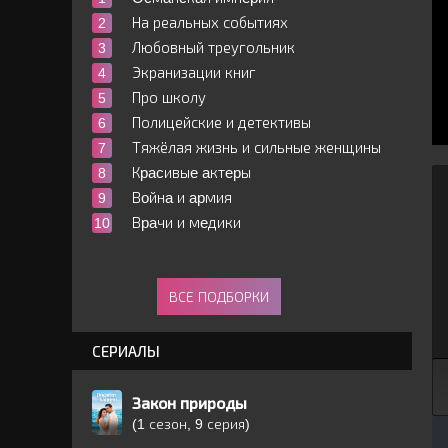
На реальных событиях
Любовный треугольник
Экранизации книг
Про школу
Полицейские и детективы
Тяжёлая жизнь и сильные женщины
Кpacивыe aктepы
Вoйнa и apмия
Вpaчи и мeдики
ВСЕ ПОДБОРКИ
СЕРИАЛЫ
Закон природы
(1 сезон, 9 серия)