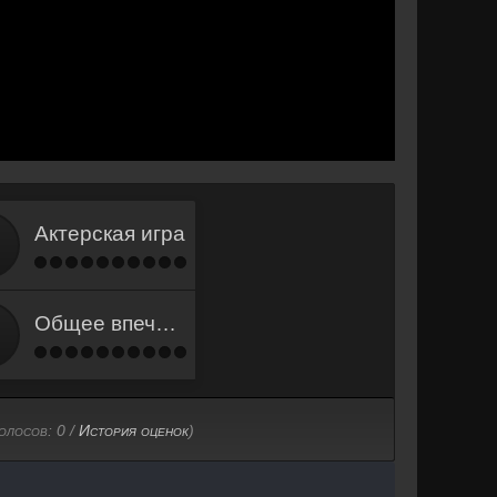
Актерская игра
Общее впечатление
голосов:
0
/
История оценок
)