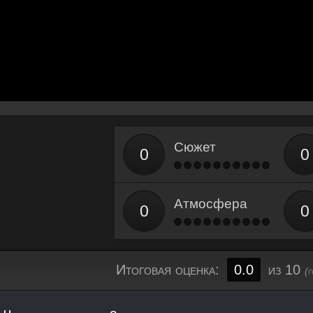
Сюжет
Атмосфера
Итоговая оценка:
0.0
из 10
(