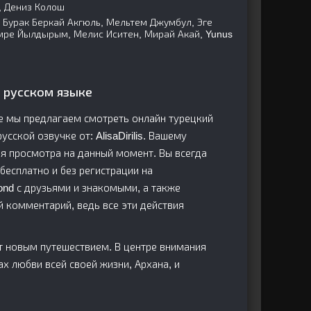
 Дениз Колош
 Бурак Беркай Акгюль, Мельтем Джумбул, Эге
мре Йылдырым, Мелис Иситен, Мирай Акай, Yunus
а русском языке
де мы предлагаем смотреть онлайн турецкий
усской озвучке от: AlisaDirilis. Вашему
я просмотра на данный момент. Вы всегда
бесплатно и без регистрации на
bond с друзьями и знакомыми, а также
й комментарий, ведь все эти действия
ат новым путешествием. В центре внимания
х любви всей своей жизни, Архана, и