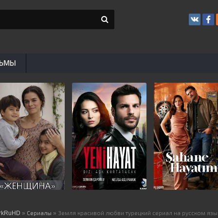
ЬМЫ
rkRuHD
»
Сериалы
» Земля красивой любви турецкий сериал на русском язы