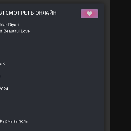
АЛ СМОТРЕТЬ ОНЛАЙН
lar Diyari
f Beautiful Love
ных
я
2024
н Кырмызыгюль