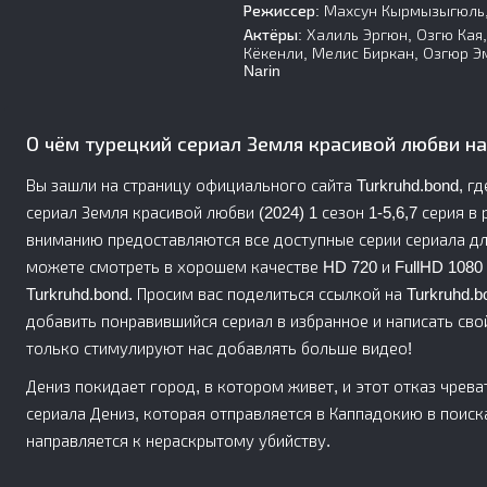
Режиссер:
Махсун Кырмызыгюль,
Актёры:
Халиль Эргюн, Озгю Кая,
Кёкенли, Мелис Биркан, Озгюр Э
Narin
О чём турецкий сериал Земля красивой любви н
Вы зашли на страницу официального сайта Turkruhd.bond, г
сериал Земля красивой любви (2024) 1 сезон 1-5,6,7 серия в р
вниманию предоставляются все доступные серии сериала дл
можете смотреть в хорошем качестве HD 720 и FullHD 1080 
Turkruhd.bond. Просим вас поделиться ссылкой на Turkruhd.
добавить понравившийся сериал в избранное и написать сво
только стимулируют нас добавлять больше видео!
Дениз покидает город, в котором живет, и этот отказ чрев
сериала Дениз, которая отправляется в Каппадокию в поиска
направляется к нераскрытому убийству.