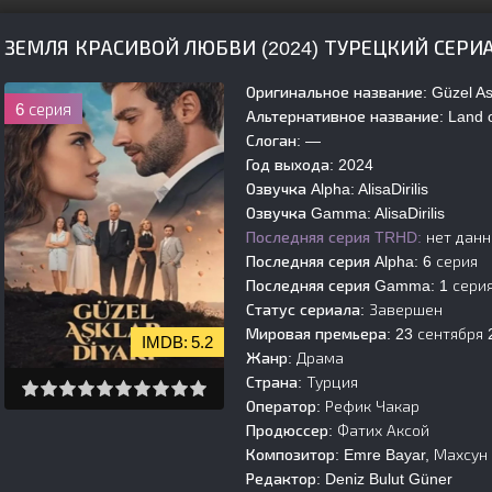
ЗЕМЛЯ КРАСИВОЙ ЛЮБВИ (2024) ТУРЕЦКИЙ СЕРИ
Оригинальное название:
Güzel Ask
6 серия
Альтернативное название:
Land o
Слоган:
—
Год выхода:
2024
Озвучка Alpha:
AlisaDirilis
Озвучка Gamma:
AlisaDirilis
Последняя серия TRHD:
нет дан
Последняя серия Alpha:
6 серия
Последняя серия Gamma:
1 сери
Статус сериала:
Завершен
Мировая премьера:
23 сентября 
5.2
Жанр:
Драма
Страна:
Турция
Оператор:
Рефик Чакар
Продюссер:
Фатих Аксой
Композитор:
Emre Bayar, Махсу
Редактор:
Deniz Bulut Güner