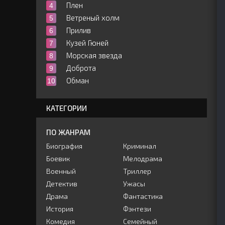
Плен
Ветреный холм
Прилив
Кузей Гюней
Морская звезда
Доброта
Обман
КАТЕГОРИИ
ПО ЖАНРАМ
Биография
Криминал
Боевик
Мелодрама
Военный
Триллер
Детектив
Ужасы
Драма
Фантастика
История
Фэнтези
Комедия
Семейный