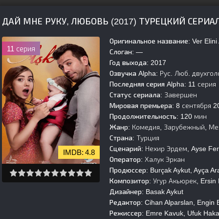
ДАЙ МНЕ РУКУ, ЛЮБОВЬ (2017) ТУРЕЦКИЙ СЕРИ
Оригинальное название:
Ver Elini
11 серия
Слоган:
—
Год выхода:
2017
Озвучка Alpha:
Рус. Люб. двухгол
Последняя серия Alpha:
11 серия
Статус сериала:
Завершен
Мировая премьера:
8 сентября 2
Продолжительность:
120 мин
Жанр:
Комедия, Зарубежный, М
Страна:
Турция
Сценарий:
Нехир Эрдем, Ayse Fer
4.8
Оператор:
Халук Эркан
Продюссер:
Burçak Aykut, Ayça Ara
Композитор:
Угур Акьюрек, Ersin 
Дизайнер:
Basak Aykut
Редактор:
Cihan Alparslan, Engin 
Режиссер:
Emre Kavuk, Ufuk Hakan