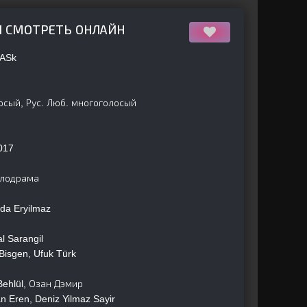
АЛ СМОТРЕТЬ ОНЛАЙН
 ASk
осый, Рус. Люб. многоголосый
017
елодрама
da Eryilmaz
l Sarangil
Bisgen, Ufuk Türk
Behlül, Озан Дэмир
 Eren, Deniz Yilmaz Sayir