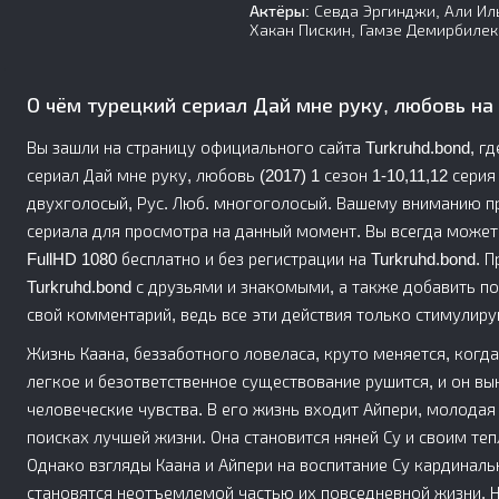
Актёры:
Севда Эргинджи, Али Иль,
Хакан Пискин, Гамзе Демирбилек,
О чём турецкий сериал Дай мне руку, любовь на
Вы зашли на страницу официального сайта Turkruhd.bond, г
сериал Дай мне руку, любовь (2017) 1 сезон 1-10,11,12 серия
двухголосый, Рус. Люб. многоголосый. Вашему вниманию п
сериала для просмотра на данный момент. Вы всегда может
FullHD 1080 бесплатно и без регистрации на Turkruhd.bond. 
Turkruhd.bond с друзьями и знакомыми, а также добавить п
свой комментарий, ведь все эти действия только стимулиру
Жизнь Каана, беззаботного ловеласа, круто меняется, когда
легкое и безответственное существование рушится, и он вы
человеческие чувства. В его жизнь входит Айпери, молодая
поисках лучшей жизни. Она становится няней Су и своим те
Однако взгляды Каана и Айпери на воспитание Су кардиналь
становятся неотъемлемой частью их повседневной жизни. Н