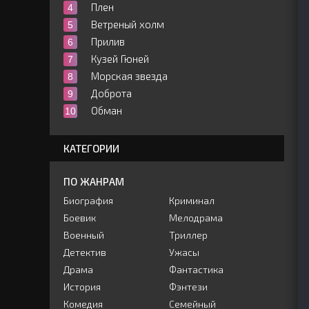
Плен
Ветреный холм
Прилив
Кузей Гюней
Морская звезда
Доброта
Обман
КАТЕГОРИИ
ПО ЖАНРАМ
Биография
Криминал
Боевик
Мелодрама
Военный
Триллер
Детектив
Ужасы
Драма
Фантастика
История
Фэнтези
Комедия
Семейный