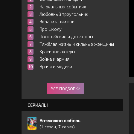
На реальных событиях
Любовный треугольник
Экранизации книг
Про школу
Полицейские и детективы
Тяжёлая жизнь и сильные женщины
Кpacивыe aктepы
Вoйнa и apмия
Вpaчи и мeдики
ВСЕ ПОДБОРКИ
СЕРИАЛЫ
Возможно любовь
(1 сезон, 7 серия)