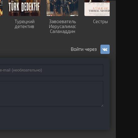
Турецкий
Завоеватель
Сестры
Я —
детектив
Иерусалима:
Салахаддин
Айюби