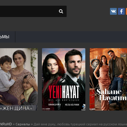
ЬМЫ
rkRuHD
»
Сериалы
» Дай мне руку, любовь турецкий сериал на русском язык