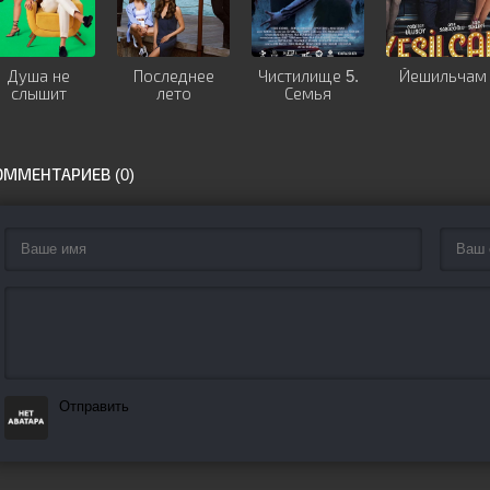
Душа не
Последнее
Чистилище 5.
Йешильчам
слышит
лето
Семья
ОММЕНТАРИЕВ (0)
Отправить