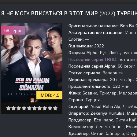
Я НЕ МОГУ ВПИСАТЬСЯ В ЭТОТ МИР (2022) ТУРЕ
Оригинальное название:
Ben Bu 
68 серия
Альтернативное название:
Мне т
Слоган:
—
Год выхода:
2022
Озвучка Alpha:
Рус. Люб. двухголо
Последняя серия TRHD:
нет дан
Последняя серия Alpha:
68 серия
Статус сериала:
Завершен
Мировая премьера:
20 сентября 
Продолжительность:
120 мин
Жанр:
Боевик, Триллер, Мелодр
4.9
Страна:
Турция
Сценарий:
Yusuf Reha Alp, Джейл
Оператор:
Zekeriya Kurtulus, Murat
Продюссер:
Ece Inanc, Октай Кайн
Композитор:
Левент Гюнес, Ercan 
Дизайнер:
Октай Кайнарча, Онур 