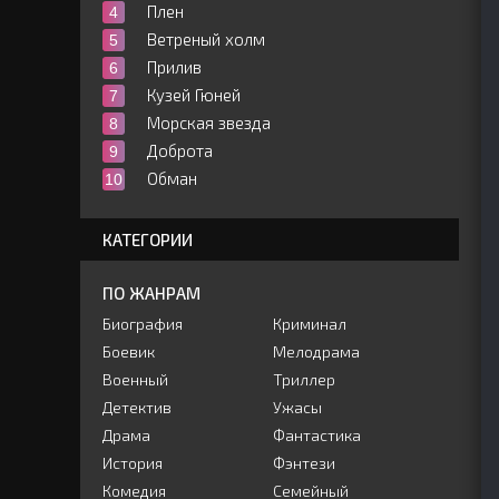
Плен
Ветреный холм
Прилив
Кузей Гюней
Морская звезда
Доброта
Обман
КАТЕГОРИИ
ПО ЖАНРАМ
Биография
Криминал
Боевик
Мелодрама
Военный
Триллер
Детектив
Ужасы
Драма
Фантастика
История
Фэнтези
Комедия
Семейный