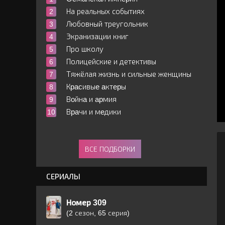
На реальных событиях
Любовный треугольник
Экранизации книг
Про школу
Полицейские и детективы
Тяжёлая жизнь и сильные женщины
Кpacивыe aктepы
Вoйнa и apмия
Вpaчи и мeдики
ВСЕ ПОДБОРКИ
СЕРИАЛЫ
Номер 309
(2 сезон, 65 серия)