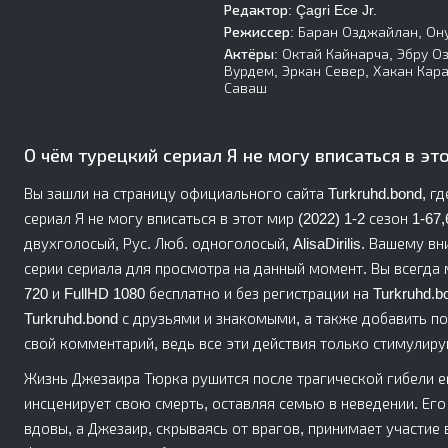
Редактор:
Çagri Ece Jr.
Режиссер:
Баран Озджайлан, Ону
Актёры:
Октай Кайнарча, Эбру О
Вурдем, Эркан Север, Хакан Кар
Саваш
О чём турецкий сериал Я не могу вписаться в эт
Вы зашли на страницу официального сайта Turkruhd.bond, г
сериал Я не могу вписаться в этот мир (2022) 1-2 сезон 1-67,
двухголосый, Рус. Люб. одноголосый, AlisaDirilis. Вашему 
серии сериала для просмотра на данный момент. Вы всегда
720 и FullHD 1080 бесплатно и без регистрации на Turkruhd.
Turkruhd.bond с друзьями и знакомыми, а также добавить п
свой комментарий, ведь все эти действия только стимулиру
Жизнь Джезаира Тюрка рушится после трагической гибели ег
инсценирует свою смерть, оставляя семью в неведении. Его
вдовы, а Джезаир, скрываясь от врагов, принимает участие 