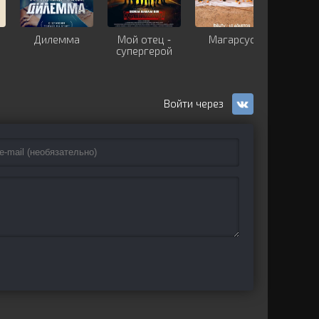
Дилемма
Мой отец -
Магарсус
Ди
супергерой