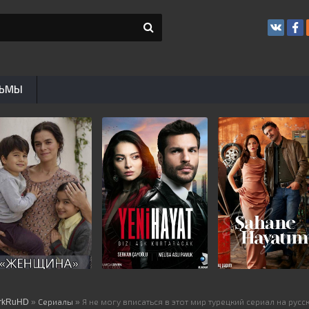
ЬМЫ
rkRuHD
»
Сериалы
» Я не могу вписаться в этот мир турецкий сериал на рус