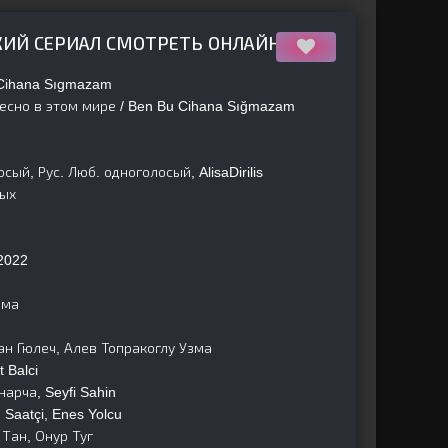
ЦКИЙ СЕРИАЛ СМОТРЕТЬ ОНЛАЙН
Cihana Sıgmazam
есно в этом мире / Ben Bu Cihana Sığmazam
сый, Рус. Люб. одноголосый, AlisaDirilis
ных
2022
ама
ан Гюлеч, Алев Топракоглу Узма
 Balci
арча, Seyfi Sahin
Saatçi, Enes Yolcu
Тан, Онур Туг