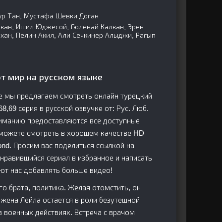
р Тан, Мустафа Шевки Доган
зкан, Ишил Юджесой, Гюленай Калкан, Эрен
ахан, Пелин Акил, Али Сечкинер Алыджи, Рагып
от мир на русском языке
де мы предлагаем смотреть онлайн турецкий
68,69 серия в русской озвучке от: Рус. Люб.
вниманию предоставляются все доступные
 можете смотреть в хорошем качестве HD
bond. Просим вас поделиться ссылкой на
онравившийся сериал в избранное и написать
ют нас добавлять больше видео!
о брата, политика. Желая отомстить, он
 жена Лейла остается в роли безутешной
в военных действиях. Встреча с врачом