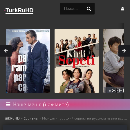
TurkRuHD
Наше меню (нажмите)
TurkRuHD
»
Сериалы
» Мои дети турецкий сериал на русском языке все серии смотреть онлайн бесплатно подряд