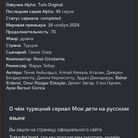
Озвучка Alpha:
Turk.Original
Последняя серия Alpha:
45 серия
Статус сериала:
completed
Мировая премьера:
16 ноября 2024
Продолжительность:
70
Жанр:
драма
Страна:
Турция
Сценарий:
Гамзе Озер
Композитор:
Resit Gözdamla
Режиссер:
Фарук Тебер
Актёры:
Гёкче Акйылдыз, Алпай Кемаль Аталан, Джерен
Бендерлиоглу, Дамла Керкисоглу, Эрдал Джиндорук, Bahar
Erdeniz, Onur Rüzgar Erkoçlar, Демет Эвгар, Елиз Герчек,
Ayse Bersun Gorica
О чём турецкий сериал Мои дети на русском
языке
Вы зашли на страницу официального сайта
Turkruhd.bond, где мы предлагаем смотреть онлайн