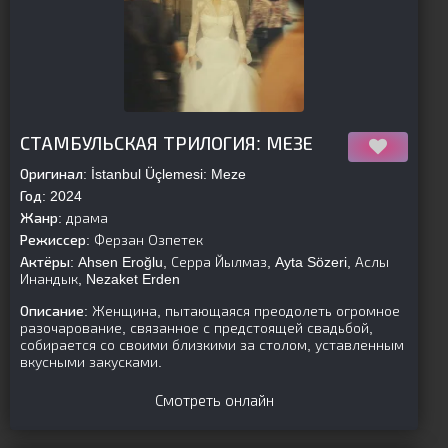
[is-parent][/is-parent]
СТАМБУЛЬСКАЯ ТРИЛОГИЯ: МЕЗЕ
Оригинал:
İstanbul Üçlemesi: Meze
Год:
2024
Жанр:
драма
Режиссер:
Ферзан Озпетек
Актёры:
Ahsen Eroğlu, Серра Йылмаз, Ayta Sözeri, Аслы
Инандык, Nezaket Erden
Описание:
Женщина, пытающаяся преодолеть огромное
разочарование, связанное с предстоящей свадьбой,
собирается со своими близкими за столом, уставленным
вкусными закусками.
Смотреть онлайн