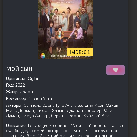
6.1
[is-parent]
[/is-parent]
МОЙ СЫН
Оригинал:
Oğlum
Год:
2022
Жанр:
драма
Режиссер:
Гёкчен Уста
Актёры:
Сонгюль Оден, Туче Ачыкгёз, Emir Kaan Özkan,
Мина Дерман, Нихаль Ялчын, Джанан Эргюдер, Фейяз
Думан, Тимур Аджар, Серхат Теоман, Кубилай Ака
Описание:
В турецком сериале "Мой сын" переплетаются
судьбы двух семей, которых объединяет шокирующая
трагедия. Эфе, 12-летний мальчик из состоятельной