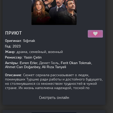
[is-parent]
[/is-parent]
ПРИЮТ
Оригинал:
Sığınak
Год:
2023
Жанр:
драма, семейный, военный
Режиссер:
Yasin Çetin
Актёры:
Evren Erler, Демет Гюль, Ferit Okan Tokmak,
Ahmet Can Doğanbey, Ali Rıza Tanyeli
Описание:
Сюжет сериала рассказывает о людях,
покинувших Турцию ради работы и достойного будущего,
но столкнувшихся со множеством трудностей в чужой
стране. Их жизнь наполнена надеждой, тоской по
Смотреть онлайн