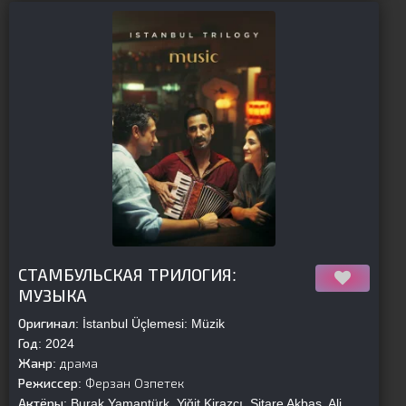
[is-parent][/is-parent]
СТАМБУЛЬСКАЯ ТРИЛОГИЯ:
МУЗЫКА
Оригинал:
İstanbul Üçlemesi: Müzik
Год:
2024
Жанр:
драма
Режиссер:
Ферзан Озпетек
Актёры:
Burak Yamantürk, Yiğit Kirazcı, Sitare Akbaş, Ali