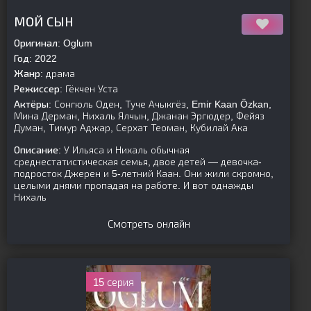
[is-parent]
[/is-parent]
МОЙ СЫН
Оригинал:
Oglum
Год:
2022
Жанр:
драма
Режиссер:
Гёкчен Уста
Актёры:
Сонгюль Оден, Туче Ачыкгёз, Emir Kaan Özkan,
Мина Дерман, Нихаль Ялчын, Джанан Эргюдер, Фейяз
Думан, Тимур Аджар, Серхат Теоман, Кубилай Ака
Описание:
У Ильяса и Нихаль обычная
среднестатистическая семья, двое детей — девочка-
подросток Джерен и 5-летний Каан. Они жили скромно,
целыми днями пропадая на работе. И вот однажды
Нихаль
Смотреть онлайн
15 серия