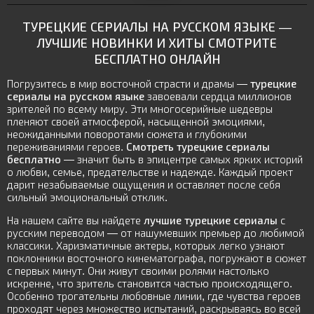
ТУРЕЦКИЕ СЕРИАЛЫ НА РУССКОМ ЯЗЫКЕ —
ЛУЧШИЕ НОВИНКИ И ХИТЫ
СМОТРИТЕ
БЕСПЛАТНО ОНЛАЙН
Погрузитесь в мир восточной страсти и драмы —
турецкие
сериалы на русском языке
завоевали сердца миллионов
зрителей по всему миру. Эти многосерийные шедевры
пленяют своей атмосферой, насыщенной эмоциями,
неожиданными поворотами сюжета и глубокими
переживаниями героев.
Смотреть турецкие сериалы
бесплатно
— значит быть в эпицентре самых ярких историй
о любви, семье, предательстве и надежде. Каждый проект
дарит незабываемые ощущения и оставляет после себя
сильный эмоциональный отклик.
На нашем сайте вы найдете
лучшие турецкие сериалы
с
русским переводом — от нашумевших премьер до любимой
классики. Харизматичные актеры, которых легко узнают
поклонники восточного кинематографа, погружают в сюжет
с первых минут. Они живут своими ролями настолько
искренне, что зритель становится частью происходящего.
Особенно трогательны любовные линии, где чувства героев
проходят через множество испытаний, раскрываясь во всей