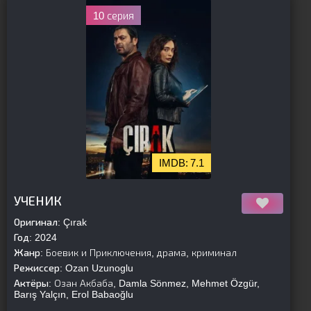
10 серия
7.1
[is-parent]
[/is-parent]
УЧЕНИК
Оригинал:
Çırak
Год:
2024
Жанр:
Боевик и Приключения, драма, криминал
Режиссер:
Ozan Uzunoglu
Актёры:
Озан Акбаба, Damla Sönmez, Mehmet Özgür,
Barış Yalçın, Erol Babaoğlu