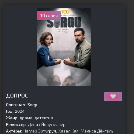
10 серия
[is-parent]
[/is-parent]
ДОПРОС
Оригинал:
Sorgu
Год:
2024
Жанр:
драма, детектив
Режиссер:
Дениз Йорулмазер
Актёры:
Чаглар Эртугрул, Хазал Кая, Мелиса Дёнгель,