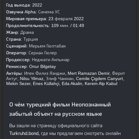
Год выхода:
2022
Озвучка Alpha:
Синема УС
Мировая премьера:
23 февраля 2022
Продолжительность:
109 мин. / 01:49
Жанр:
Драма
Страна:
Турция
Сценарий:
Мерьем Гюлтабак
Оператор:
Серкан Гюлер
Продюссер:
Неджати Акпынар
Режиссер:
Onur Bilgetay
Актёры:
Ипек Филиз Язиджи, Mert Ramazan Demir, Ферит
Актуг, Nilsu Yilmaz, Элиф Чакман, Cemile Çigdem Canyurt,
Mekin Sezer, Enes Küllahçi, Eda Akalin, Kerem Alp Kabul
О чём турецкий фильм Неопознанный
забытый объект на русском языке
Вы зашли на страницу официального сайта
Turkruhd.bond, где мы предлагаем смотреть онлайн