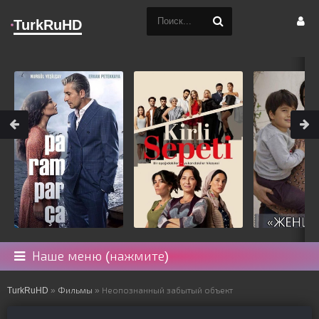
TurkRuHD
Наше меню (нажмите)
TurkRuHD
»
Фильмы
» Неопознанный забытый объект