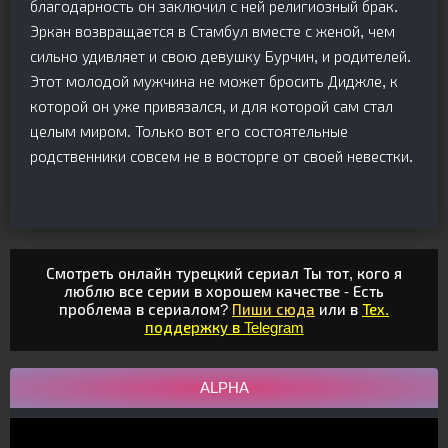
благодарность он заключил с ней религиозный брак.
Эркан возвращается в Стамбул вместе с женой, чем
сильно удивляет и свою девушку Бурчин, и родителей.
Этот молодой мужчина не может бросить Диджле, к
которой он уже привязался, и для которой сам стал
целым миром. Только вот его состоятельные
родственники совсем не в восторге от своей невестки.
Смотреть онлайн турецкий сериал Ты тот, кого я
люблю все серии в хорошем качестве - Есть
проблема в сериалом?
Пиши сюда
или в
Тех.
поддержку в Telegram
ALPHA