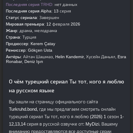
Последняя серия TRHD:
нет данных
Последняя серия Alpha:
13 серия
Статус сериала:
Завершен
Мировая премьера:
12 февраля 2026
Жанр:
драма, мелодрама
Страна:
Турция
Продюссер:
Kerem Çatay
Режиссер:
Gökçen Usta
Актёры:
Айтач Шашмаз, Helin Kandemir, Хусейн Даньял, Esra
Ronabar, Deniz Işın
О чём турецкий сериал Ты тот, кого я люблю
на русском языке
Вы зашли на страницу официального сайта
Turkruhd.bond, где мы предлагаем смотреть онлайн
турецкий сериал Ты тот, кого я люблю (2026) 1 сезон 1-
12,13,14 серия в русской озвучке от: MyDizi. Вашему
вниманию предоставляются все доступные серии